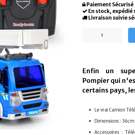
Paiement Sécurisé
En stock, expédié
Livraison suivie sé
Enfin un sup
Pompier qui n'es
certains pays, l
Le vrai Camion Té
Dimensions : 36cm x
Accessoires : Tél