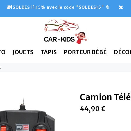
🎁[SOLDES !] 15% avec le code "SOLDES15" 🔖
TO
JOUETS
TAPIS
PORTEUR BÉBÉ
DÉCO
t
Camion Tél
44,90 €