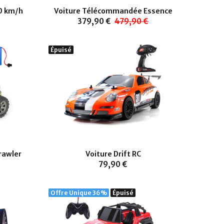
0 km/h
Voiture Télécommandée Essence
379,90 €
479,90 €
Épuisé
rawler
Voiture Drift RC
79,90 €
Offre Unique
36%
Épuisé