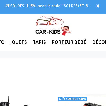
🎁[SOLDES !] 15% avec le code "SOLDES15" 🔖
TO
JOUETS
TAPIS
PORTEUR BÉBÉ
DÉCO
Offre Unique
40%