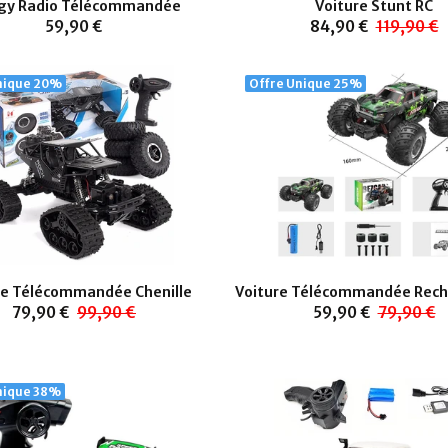
gy Radio Télécommandée
Voiture Stunt RC
59,90 €
84,90 €
119,90 €
nique
20%
Offre Unique
25%
re Télécommandée Chenille
Voiture Télécommandée Rech
79,90 €
99,90 €
59,90 €
79,90 €
nique
38%