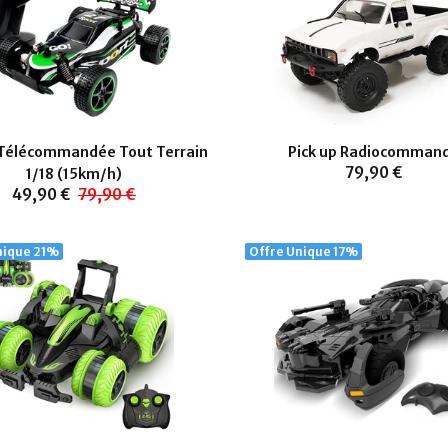
 Télécommandée Tout Terrain
Pick up Radiocomman
79,90 €
1/18 (15km/h)
49,90 €
79,90 €
nique
21%
Offre Unique
17%