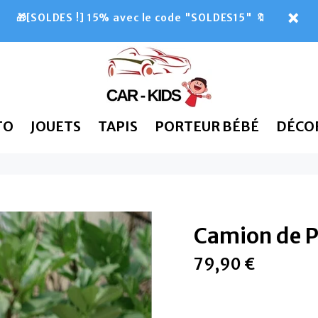
🎁[SOLDES !] 15% avec le code "SOLDES15" 🔖
TO
JOUETS
TAPIS
PORTEUR BÉBÉ
DÉCO
Camion de 
79,90 €