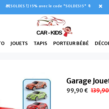
🎁[SOLDES !] 15% avec le code "SOLDES15" 🔖
TO
JOUETS
TAPIS
PORTEUR BÉBÉ
DÉCO
Garage Joue
99,90 €
139,90