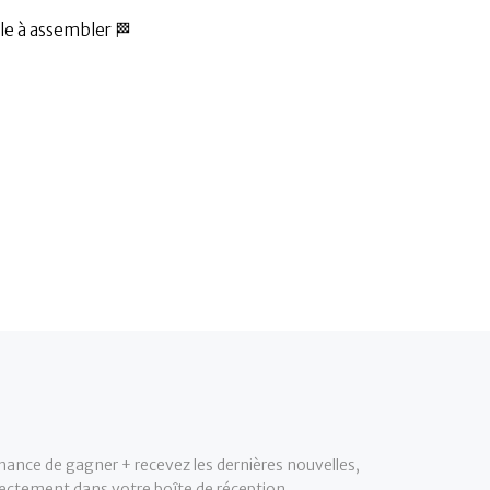
cile à assembler 🏁
hance de gagner + recevez les dernières nouvelles,
irectement dans votre boîte de réception.