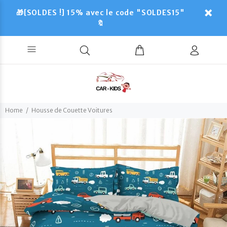
🎁[SOLDES !] 15% avec le code "SOLDES15"
🔖
Home
Housse de Couette Voitures