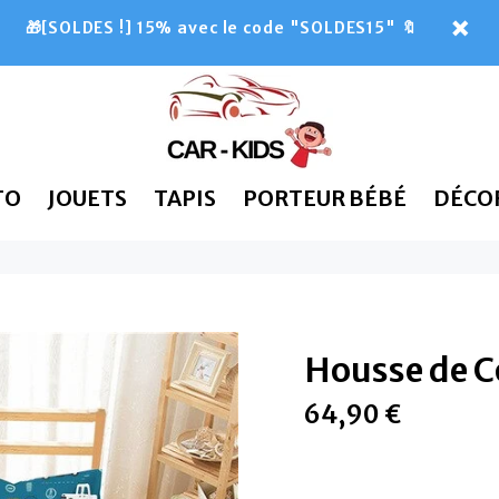
🎁[SOLDES !] 15% avec le code "SOLDES15" 🔖
TO
JOUETS
TAPIS
PORTEUR BÉBÉ
DÉCO
Housse de C
64,90 €