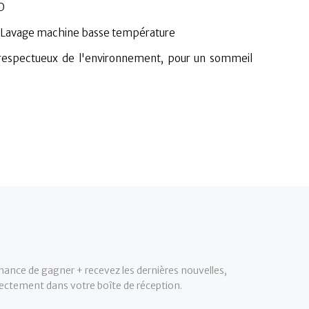
D
r : Lavage machine basse température
t respectueux de l'environnement, pour un sommeil
hance de gagner + recevez les dernières nouvelles,
irectement dans votre boîte de réception.