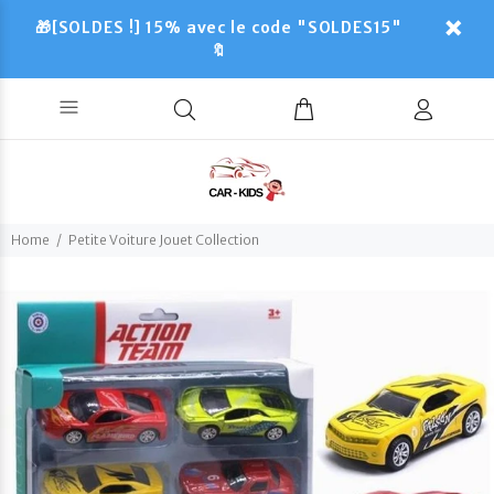
🎁[SOLDES !] 15% avec le code "SOLDES15"
🔖
Home
Petite Voiture Jouet Collection