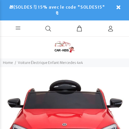
🎁[SOLDES !] 15% avec le code "SOLDES15"
🔖
Home
Voiture Électrique Enfant Mercedes 4x4