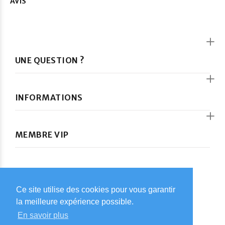
AVIS
UNE QUESTION ?
INFORMATIONS
MEMBRE VIP
Ce site utilise des cookies pour vous garantir
Ce site utilise des cookies pour vous garantir
© Car-Kids 2024. Tous droits réservés
la meilleure expérience possible.
la meilleure expérience possible.
En savoir plus
En savoir plus