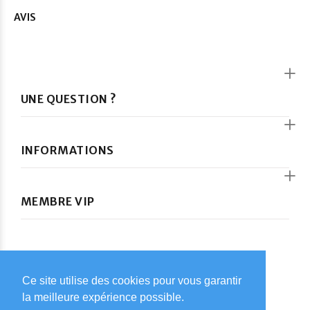
AVIS
UNE QUESTION ?
INFORMATIONS
MEMBRE VIP
Ce site utilise des cookies pour vous garantir
Ce site utilise des cookies pour vous garantir
© Car-Kids 2024. Tous droits réservés
la meilleure expérience possible.
la meilleure expérience possible.